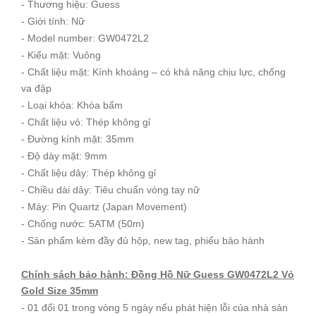
- Thương hiệu: Guess
- Giới tính: Nữ
- Model number: GW0472L2
- Kiểu mặt: Vuông
- Chất liệu mặt: Kính khoáng – có khả năng chịu lực, chống
va đập
- Loại khóa: Khóa bấm
- Chất liệu vỏ: Thép không gỉ
- Đường kính mặt: 35mm
- Độ dày mặt: 9mm
- Chất liệu dây: Thép không gỉ
- Chiều dài dây: Tiêu chuẩn vòng tay nữ
- Máy: Pin Quartz (Japan Movement)
- Chống nước: 5ATM (50m)
- Sản phẩm kèm đầy đủ hộp, new tag, phiếu bảo hành
Chính sách bảo hành: Đồng Hồ Nữ Guess GW0472L2 Vỏ
Gold Size 35mm
- 01 đổi 01 trong vòng 5 ngày nếu phát hiện lỗi của nhà sản