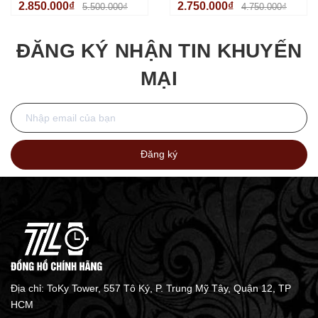
2.850.000₫
2.750.000₫
5.500.000₫
4.750.000₫
Quartz Japan
Loại Mạ Vàng Size 34mm
ĐĂNG KÝ NHẬN TIN KHUYẾN
MẠI
Đăng ký
Địa chỉ: ToKy Tower, 557 Tô Ký, P. Trung Mỹ Tây, Quận 12, TP
HCM