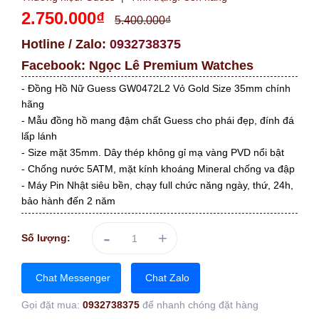
2.750.000₫
5.400.000₫
Hotline / Zalo:
0932738375
Facebook:
Ngọc Lê Premium Watches
- Đồng Hồ Nữ Guess GW0472L2 Vỏ Gold Size 35mm chính
hãng
- Mẫu đồng hồ mang đậm chất Guess cho phái đẹp, đính đá
lấp lánh
- Size mặt 35mm. Dây thép không gỉ mạ vàng PVD nổi bật
- Chống nước 5ATM, mặt kính khoáng Mineral chống va đập
- Máy Pin Nhật siêu bền, chạy full chức năng ngày, thứ, 24h,
bảo hành đến 2 năm
-
+
Số lượng:
Chat Messenger
Chat Zalo
Gọi đặt mua:
0932738375
để nhanh chóng đặt hàng