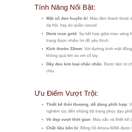
Starke
Tính Năng Nổi Bật:
Sunrise
Mặt số đen huyền bí
: Màu đen thanh thoát 
X-
dạ hội, hay áo quần casual.
Cer
Demi rose gold
: Sự kết hợp giữa màu vàng 
trang được nhiều tín đồ yêu thích.
Đồng
Hồ
Kích thước 33mm
: Với đường kính mặt đồn
Cặp
không quá lớn so với cổ tay.
Hanboro
Dây đeo kim loại chắc chắn
: Được làm từ c
chịu.
Marc
Jacobs
Michael
Ưu Điểm Vượt Trội:
Kors
Sunrise
Thiết kế thời thượng, dễ dàng phối hợp
: 
nghiêm túc đến những bộ trang phục dạo phố 
Sản
Vẻ đẹp vượt thời gian
: Màu sắc và thiết kế
Phẩm
Khác
Chất liệu bền bỉ
: Đồng hồ Amica A066 được là