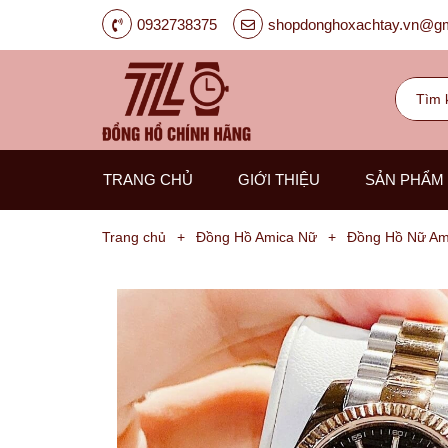
0932738375
shopdonghoxachtay.vn@gm
TRANG CHỦ
GIỚI THIỆU
SẢN PHẨM
Trang chủ
+
Đồng Hồ Amica Nữ
+
Đồng Hồ Nữ Am
Đồng
Hồ
Nam
Carnival
G-
Kinze
Guess
Hanboro