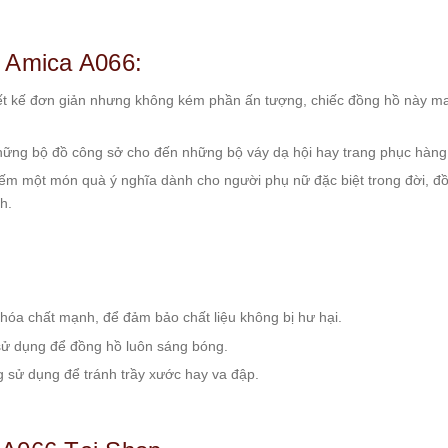
 Amica A066:
hiết kế đơn giản nhưng không kém phần ấn tượng, chiếc đồng hồ này ma
hững bộ đồ công sở cho đến những bộ váy dạ hội hay trang phục hàn
iếm một món quà ý nghĩa dành cho người phụ nữ đặc biệt trong đời, đồ
h.
hóa chất mạnh, để đảm bảo chất liệu không bị hư hại.
sử dụng để đồng hồ luôn sáng bóng.
ng sử dụng để tránh trầy xước hay va đập.