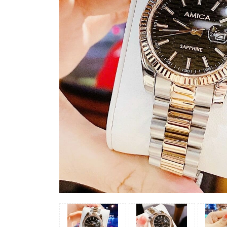
Madocy
Margaret
Michael
Kors
Rivero
Sunrise
X-
cer
Đồng
Hồ
Nữ
Amica
Carnival
Christian
Van
Sant
Coach