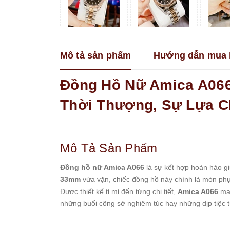
Franklin
Guess
Hanboro
Mô tả sản phẩm
Hướng dẫn mua 
Jimi
Jimi
Kemil
Đồng Hồ Nữ Amica A066
Madocy
Thời Thượng, Sự Lựa C
Marc
Jacobs
Melissa
Mô Tả Sản Phẩm
Michael
Kors
Đồng hồ nữ Amica A066
là sự kết hợp hoàn hảo gi
Rivero
33mm
vừa vặn, chiếc đồng hồ này chính là món phụ
Roberto
Được thiết kế tỉ mỉ đến từng chi tiết,
Amica A066
man
Era
những buổi công sở nghiêm túc hay những dịp tiệc t
Royal
Crown