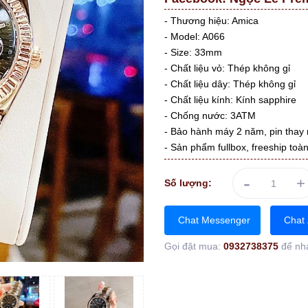
- Thương hiệu: Amica
- Model: A066
- Size: 33mm
- Chất liệu vỏ: Thép không gỉ
- Chất liệu dây: Thép không gỉ
- Chất liệu kính: Kính sapphire
- Chống nước: 3ATM
- Bảo hành máy 2 năm, pin thay 
- Sản phẩm fullbox, freeship toà
-
+
Số lượng:
Chat Messenger
Chat 
Gọi đặt mua:
0932738375
để nh