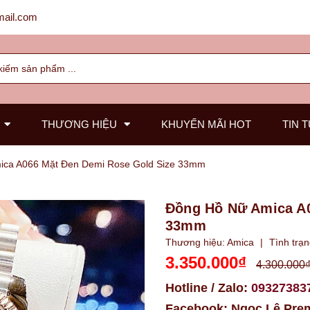
ail.com
THƯƠNG HIỆU
KHUYẾN MÃI HOT
TIN 
ica A066 Mặt Đen Demi Rose Gold Size 33mm
Đồng Hồ Nữ Amica A0
33mm
Thương hiệu:
Amica
|
Tình trạ
3.350.000₫
4.300.000
Hotline / Zalo:
09327383
Facebook:
Ngọc Lê Pre