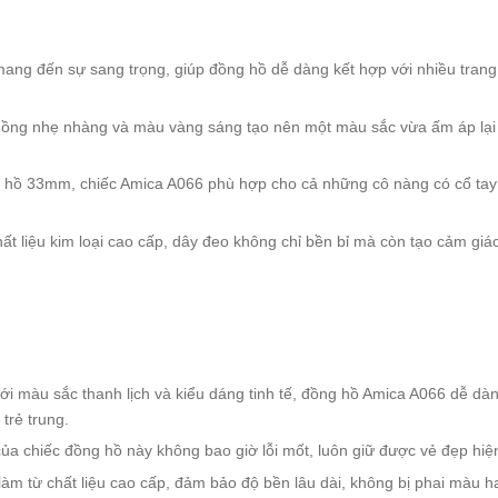
mang đến sự sang trọng, giúp đồng hồ dễ dàng kết hợp với nhiều tran
hồng nhẹ nhàng và màu vàng sáng tạo nên một màu sắc vừa ấm áp lại 
g hồ 33mm, chiếc Amica A066 phù hợp cho cả những cô nàng có cổ tay
hất liệu kim loại cao cấp, dây đeo không chỉ bền bỉ mà còn tạo cảm gi
Với màu sắc thanh lịch và kiểu dáng tinh tế, đồng hồ Amica A066 dễ dà
trẻ trung.
 của chiếc đồng hồ này không bao giờ lỗi mốt, luôn giữ được vẻ đẹp hi
m từ chất liệu cao cấp, đảm bảo độ bền lâu dài, không bị phai màu hay