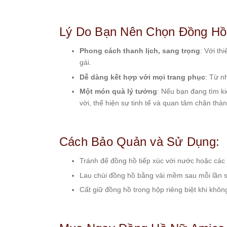
Set
Đồng
Lý Do Bạn Nên Chọn Đồng Hồ
Hồ
Và
Phong cách thanh lịch, sang trọng
: Với t
Vòng
Tay
gái.
Set
Dễ dàng kết hợp với mọi trang phục
: Từ n
Đồng
Một món quà lý tưởng
: Nếu bạn đang tìm k
Hồ
vời, thể hiện sự tinh tế và quan tâm chân thàn
Và
Dây
Dây
Cách Bảo Quản và Sử Dụng:
Đồng
Hồ
Tránh để đồng hồ tiếp xúc với nước hoặc các 
Dây
chuyền
Lau chùi đồng hồ bằng vải mềm sau mỗi lần 
Vòng
Cất giữ đồng hồ trong hộp riêng biệt khi khô
Tay
Nhẫn