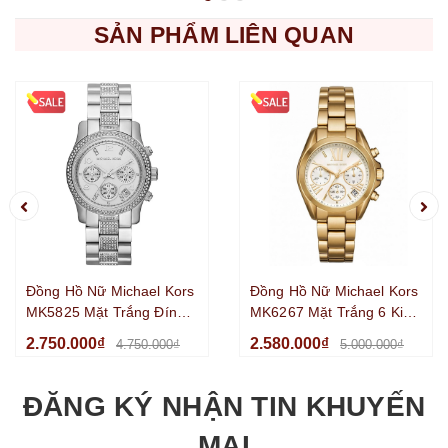
SẢN PHẨM LIÊN QUAN
Đồng Hồ Nữ Michael Kors
Đồng Hồ Nữ Michael Kors
MK5825 Mặt Trắng Đính
MK6267 Mặt Trắng 6 Kim
Đá 6 Kim Chronograph
Chronograph Kim Loại Mạ
2.750.000₫
2.580.000₫
4.750.000₫
5.000.000₫
Kim Loại Silver Size
Vàng Size 36mm
38mm
ĐĂNG KÝ NHẬN TIN KHUYẾN
MẠI