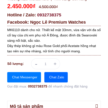
2.450.000₫
4.500.000₫
Hotline / Zalo:
0932738375
Facebook:
Ngọc Lê Premium Watches
MK6110 dành cho nữ. Thiết kế mặt 33mm, vừa vặn với đa số
cổ tay của chị em phụ nữ Á Đông, được đính đá Swarovski
sáng nổi bật, sắc sảo.
Dây thép không gỉ màu Rose Gold phối Acetate hồng nhạt
tạo nên sự nhẹ nhàng, nữ tính cho người mang.
-
+
Số lượng:
Chat Messenger
Chat Zalo
Gọi đặt mua:
0932738375
để nhanh chóng đặt hàng
Mô tả sản phẩm