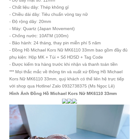
- Độ dày mặt số: 11mm
- Chất liệu dây: Thép không gỉ
- Chiều dài dây: Tiêu chuẩn vòng tay nữ
- Độ rộng dây: 20mm
- Máy: Quartz (Japan Movement)
- Chống nước: 10ATM (100m)
- Bảo hành: 24 tháng, thay pin miễn phí 5 năm
- Đồng Hồ Michael Kors Nữ MK6110 33mm bao gồm đầy đủ
phụ kiện: Hộp MK + Túi + Sổ HDSD + Tag Code
- Được kiểm tra hàng trước khi nhận và thanh toán tiền
*** Mọi thắc mắc về thông tin và xuất xứ Đồng Hồ Michael
Kors Nữ MK6110 33mm, quý khách có thể liên hệ trực tiếp
với shop qua Hotline/ Zalo 0932738375 (Ms Ngọc Lê)
Hình Ảnh Đồng Hồ Michael Kors Nữ MK6110 33mm