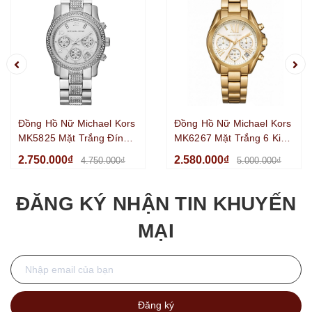
Đồng Hồ Nữ Michael Kors
Đồng Hồ Nữ Michael Kors
MK5825 Mặt Trắng Đính
MK6267 Mặt Trắng 6 Kim
Đá 6 Kim Chronograph
Chronograph Kim Loại Mạ
2.750.000₫
2.580.000₫
4.750.000₫
5.000.000₫
Kim Loại Silver Size
Vàng Size 36mm
38mm
ĐĂNG KÝ NHẬN TIN KHUYẾN
MẠI
Đăng ký