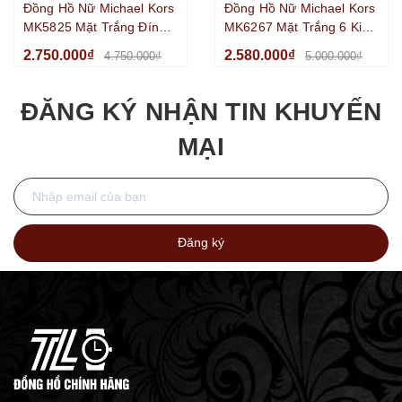
Đồng Hồ Nữ Michael Kors
Đồng Hồ Nữ Michael Kors
MK5825 Mặt Trắng Đính
MK6267 Mặt Trắng 6 Kim
Đá 6 Kim Chronograph
Chronograph Kim Loại Mạ
2.750.000₫
2.580.000₫
4.750.000₫
5.000.000₫
Kim Loại Silver Size
Vàng Size 36mm
38mm
ĐĂNG KÝ NHẬN TIN KHUYẾN
MẠI
Đăng ký