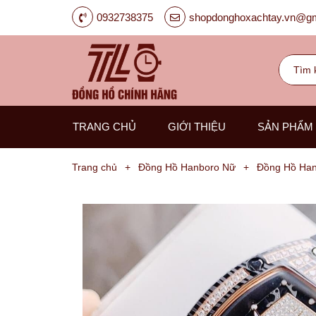
0932738375
shopdonghoxachtay.vn@gm
TRANG CHỦ
GIỚI THIỆU
SẢN PHẨM
Trang chủ
+
Đồng Hồ Hanboro Nữ
+
Đồng Hồ Han
Đồng
Hồ
Nam
Carnival
G-
Kinze
Guess
Hanboro