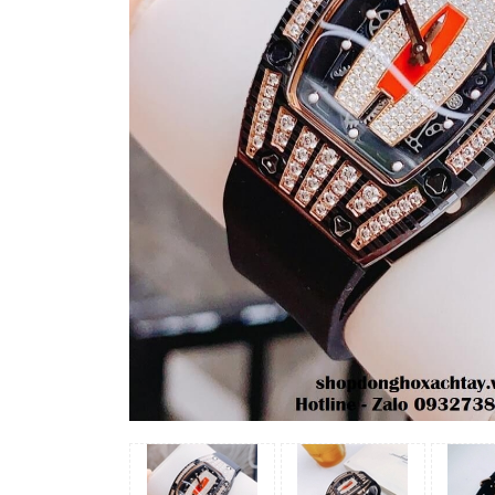
Madocy
Margaret
Michael
Kors
Rivero
Sunrise
X-
cer
Đồng
Hồ
Nữ
Amica
Carnival
Christian
Van
Sant
Coach