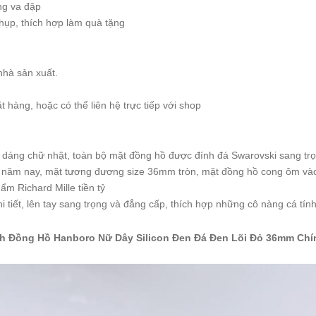
ống va đập
hụp, thích hợp làm quà tặng
nhà sản xuất.
 hàng, hoặc có thể liên hệ trực tiếp với shop
dáng chữ nhật, toàn bộ mặt đồng hồ được đính đá Swarovski sang tr
t năm nay, mặt tương đương size 36mm tròn, mặt đồng hồ cong ôm vào
m Richard Mille tiền tỷ
hi tiết, lên tay sang trọng và đẳng cấp, thích hợp những cô nàng cá tín
h Đồng Hồ Hanboro Nữ Dây Silicon Đen Đá Đen Lõi Đỏ 36mm Ch