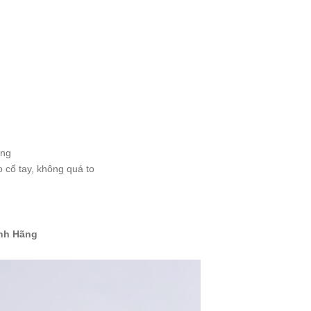
ọng
 cổ tay, không quá to
h
ính Hãng