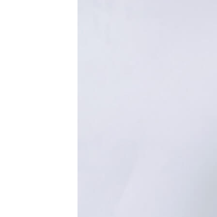
Set
Đồng
Hồ
Và
Vòng
Tay
Set
Đồng
Hồ
Và
Dây
Dây
Đồng
Hồ
Dây
chuyền
Vòng
Tay
Nhẫn