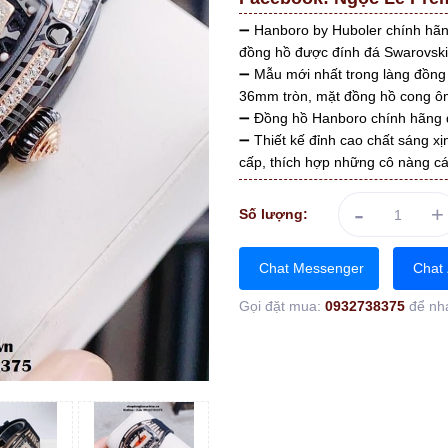
➖ Hanboro by Huboler chính hãn
đồng hồ được đính đá Swarovski
➖ Mẫu mới nhất trong làng đồng 
36mm tròn, mặt đồng hồ cong ôm
➖ Đồng hồ Hanboro chính hãng đẹ
➖ Thiết kế đỉnh cao chất sáng xịn
cấp, thích hợp những cô nàng cá
-
+
Số lượng:
Chat Messenger
Chat 
Gọi đặt mua:
0932738375
để nh