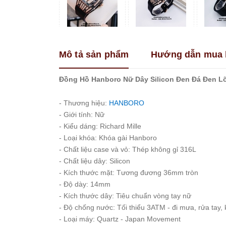
Franklin
Guess
Hanboro
Mô tả sản phẩm
Hướng dẫn mua 
Jimi
Jimi
Kemil
Đồng Hồ Hanboro Nữ Dây Silicon Đen Đá Đen L
Madocy
- Thương hiệu:
HANBORO
Marc
- Giới tính: Nữ
Jacobs
- Kiểu dáng: Richard Mille
Melissa
- Loại khóa: Khóa gài Hanboro
Michael
- Chất liệu case và vỏ: Thép không gỉ 316L
Kors
- Chất liệu dây: Silicon
Rivero
- Kích thước mặt: Tương đương 36mm tròn
Roberto
- Độ dày: 14mm
Era
- Kích thước dây: Tiêu chuẩn vòng tay nữ
- Độ chống nước: Tối thiểu 3ATM - đi mưa, rửa tay
Royal
Crown
- Loại máy: Quartz - Japan Movement