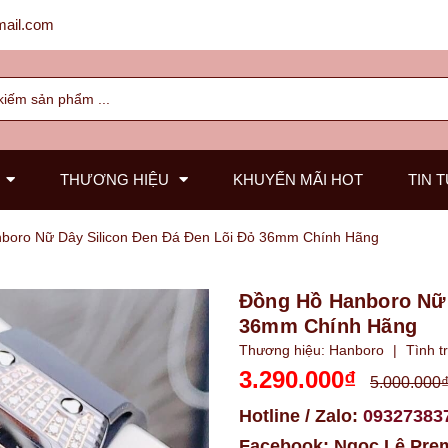
ail.com
THƯƠNG HIỆU
KHUYẾN MÃI HOT
TIN 
boro Nữ Dây Silicon Đen Đá Đen Lõi Đỏ 36mm Chính Hãng
Đồng Hồ Hanboro Nữ 
36mm Chính Hãng
Thương hiệu:
Hanboro
|
Tình t
3.290.000₫
5.000.000
Hotline / Zalo:
09327383
Facebook:
Ngọc Lê Pre