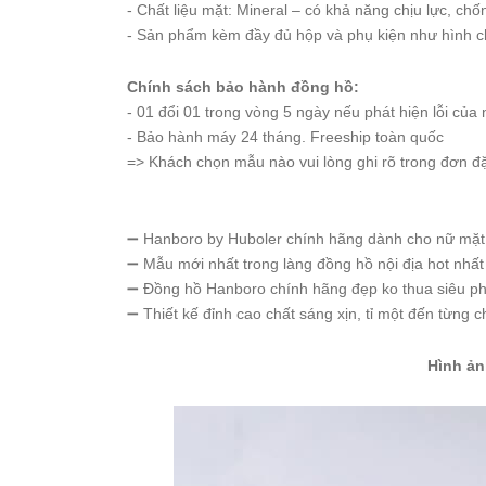
- Chất liệu mặt: Mineral – có khả năng chịu lực, ch
Starke
- Sản phẩm kèm đầy đủ hộp và phụ kiện như hình c
Sunrise
X-
Chính sách bảo hành đồng hồ:
Cer
- 01 đổi 01 trong vòng 5 ngày nếu phát hiện lỗi của 
- Bảo hành máy 24 tháng. Freeship toàn quốc
Đồng
=> Khách chọn mẫu nào vui lòng ghi rõ trong đơn đặt
Hồ
Cặp
Hanboro
➖ Hanboro by Huboler chính hãng dành cho nữ mặt 
➖ Mẫu mới nhất trong làng đồng hồ nội địa hot nhấ
Marc
Jacobs
➖ Đồng hồ Hanboro chính hãng đẹp ko thua siêu phẩ
➖ Thiết kế đỉnh cao chất sáng xịn, tỉ một đến từng c
Michael
Kors
Hình ản
Sunrise
Sản
Phẩm
Khác