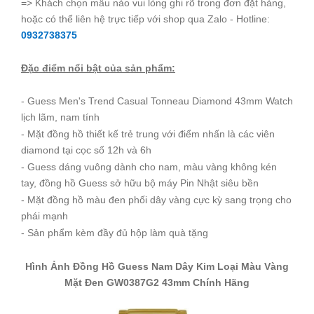
=> Khách chọn mẫu nào vui lòng ghi rõ trong đơn đặt hàng,
hoặc có thể liên hệ trực tiếp với shop qua Zalo - Hotline:
0932738375
Đặc điểm nổi bật của sản phẩm:
- Guess Men's Trend Casual Tonneau Diamond 43mm Watch
lịch lãm, nam tính
- Mặt đồng hồ thiết kế trẻ trung với điểm nhấn là các viên
diamond tại cọc số 12h và 6h
- Guess dáng vuông dành cho nam, màu vàng không kén
tay, đồng hồ Guess sở hữu bộ máy Pin Nhật siêu bền
- Mặt đồng hồ màu đen phối dây vàng cực kỳ sang trọng cho
phái mạnh
- Sản phẩm kèm đầy đủ hộp làm quà tặng
Hình Ảnh Đồng Hồ Guess Nam Dây Kim Loại Màu Vàng
Mặt Đen GW0387G2 43mm Chính Hãng