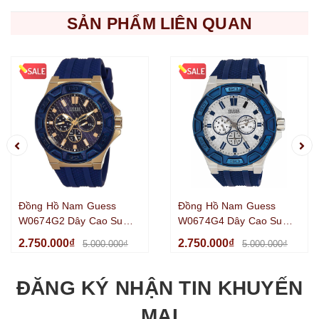
SẢN PHẨM LIÊN QUAN
Đồng Hồ Nam Guess
Đồng Hồ Nam Guess
W0674G2 Dây Cao Su
W0674G4 Dây Cao Su
Xanh Vỏ Gold Size 45mm
Xanh Vỏ Silver Size 45mm
2.750.000₫
2.750.000₫
5.000.000₫
5.000.000₫
ĐĂNG KÝ NHẬN TIN KHUYẾN
MẠI