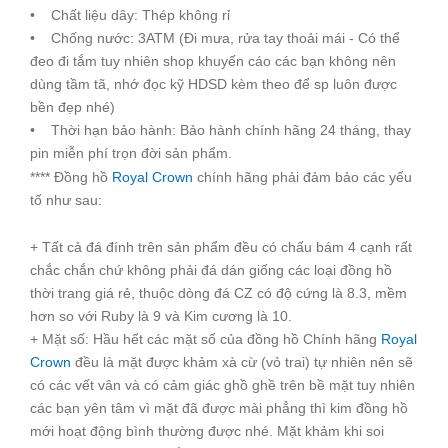
• Chất liệu dây: Thép không rỉ
• Chống nước: 3ATM (Đi mưa, rửa tay thoải mái - Có thể
đeo đi tắm tuy nhiên shop khuyến cáo các bạn không nên
dùng tầm tã, nhớ đọc kỹ HDSD kèm theo để sp luôn được
bền đẹp nhé)
• Thời hạn bảo hành: Bảo hành chính hãng 24 tháng, thay
pin miễn phí trọn đời sản phẩm.
**** Đồng hồ
Royal Crown
chính hãng phải đảm bảo các yếu
tố như sau:
+ Tất cả đá đính trên sản phẩm đều có chấu bám 4 cạnh rất
chắc chắn chứ không phải đá dán giống các loại đồng hồ
thời trang giá rẻ, thuộc dòng đá CZ có độ cứng là 8.3, mềm
hơn so với Ruby là 9 và Kim cương là 10.
+ Mặt số: Hầu hết các mặt số của đồng hồ Chính hãng
Royal
Crown
đều là mặt được khảm xà cừ (vỏ trai) tự nhiên nên sẽ
có các vết vân và có cảm giác ghồ ghề trên bề mặt tuy nhiên
các bạn yên tâm vì mặt đã được mài phẳng thì kim đồng hồ
mới hoạt động bình thường được nhé. Mặt khảm khi soi