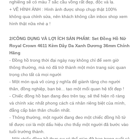
nghiêng sẽ có màu 7 sắc cầu vồng rất đẹp, độc và lạ.
+ VỀ HÌNH ẢNH : Hình ảnh được shop chụp thật 100%
không qua chỉnh sửa, nên khách không cần inbox shop xem
hình thật nữa nhé ạ !
2/CÔNG DỤNG VÀ LỢI ÍCH SẢN PHẨM: Set Đồng Hồ Nữ
Royal Crown 4611 Kèm Dây Da Xanh Dương 36mm Chính
Hãng
- Đồng hồ trong thời đại ngày nay không chỉ để xem giờ
thông thường, mà nó đã trở thành một món trang sức quan
trọng cho tất cả mọi người
- Một món quà vô cùng ý nghĩa để giành tặng cho người
thân, đồng nghiệp, bạn bè... tạo một mối quan hệ tốt đẹp !
- Chiếc đồng hồ bạn đang đeo trên tay, sẽ thể hiện rõ ràng
và chính xác nhất phong cách cá nhân riêng biệt của mình,
đẳng cấp bản thân chuẩn nhất.
- Thông thường, một người đang đeo một chiếc đồng hồ tử
tế được coi là một dấu hiệu cho thấy một người đã bước vào
tuổi trưởng thành.
- Một chiếc đồng hồ thực sự có thể giúp đỡ bạn trong suốt cả