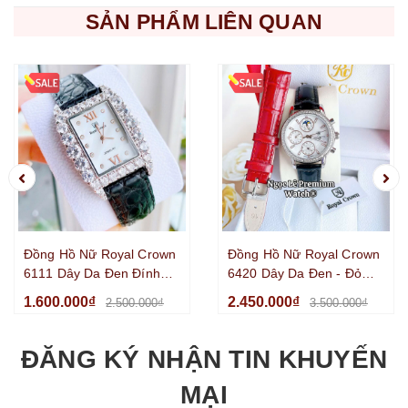
SẢN PHẨM LIÊN QUAN
Đồng Hồ Nữ Royal Crown
Đồng Hồ Nữ Royal Crown
6111 Dây Da Đen Đính
6420 Dây Da Đen - Đỏ
Đá Size 34mm
Đính Đá Vỏ Silver Size
1.600.000₫
2.450.000₫
2.500.000₫
3.500.000₫
35mm
ĐĂNG KÝ NHẬN TIN KHUYẾN
MẠI