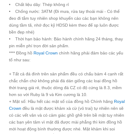
• Chất liệu dây: Thép không rỉ
• Chống nước: 3ATM (Đi mưa, rửa tay thoải mái - Có thể
đeo đi tắm tuy nhiên shop khuyến cáo các bạn không nên
dùng tầm tã, nhớ đọc kỹ HDSD kèm theo để sp luôn được
bền đẹp nhé)
• Thời hạn bảo hành: Bảo hành chính hãng 24 tháng, thay
pin miễn phí trọn đời sản phẩm.
**** Đồng hồ
Royal Crown
chính hãng phải đảm bảo các yếu
tố như sau:
+ Tất cả đá đính trên sản phẩm đều có chấu bám 4 cạnh rất
chắc chắn chứ không phải đá dán giống các loại đồng hồ
thời trang giá rẻ, thuộc dòng đá CZ có độ cứng là 8.3, mềm
hơn so với Ruby là 9 và Kim cương là 10.
+ Mặt số: Hầu hết các mặt số của đồng hồ Chính hãng
Royal
Crown
đều là mặt được khảm xà cừ (vỏ trai) tự nhiên nên sẽ
có các vết vân và có cảm giác ghồ ghề trên bề mặt tuy nhiên
các bạn yên tâm vì mặt đã được mài phẳng thì kim đồng hồ
mới hoạt động bình thường được nhé. Mặt khảm khi soi