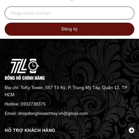
Đăng ký
Địa chỉ: ToKy Tower, 557 Tô Ký, P. Trung Mỹ Tây, Quận 12, TP
HCM
Hotline:
0932738375
Email:
shopdonghoxachtay.vn@gmail.com
HỖ TRỢ KHÁCH HÀNG