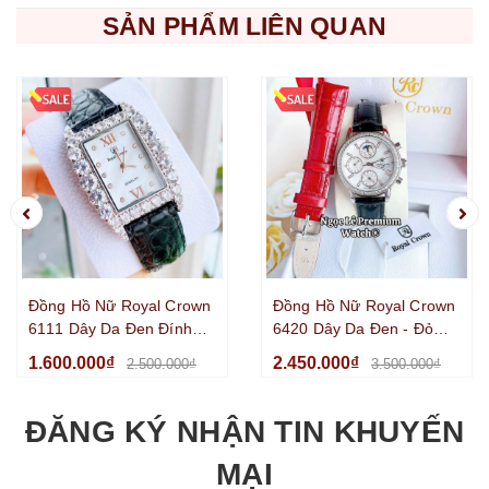
SẢN PHẨM LIÊN QUAN
Đồng Hồ Nữ Royal Crown
Đồng Hồ Nữ Royal Crown
6111 Dây Da Đen Đính
6420 Dây Da Đen - Đỏ
Đá Size 34mm
Đính Đá Vỏ Silver Size
1.600.000₫
2.450.000₫
2.500.000₫
3.500.000₫
35mm
ĐĂNG KÝ NHẬN TIN KHUYẾN
MẠI