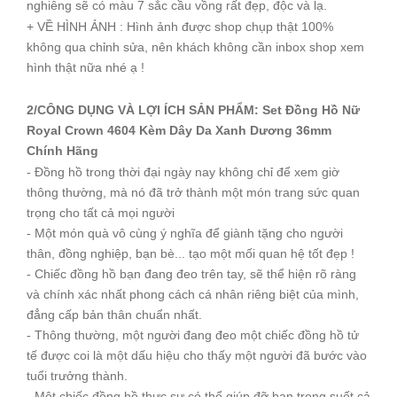
nghiêng sẽ có màu 7 sắc cầu vồng rất đẹp, độc và lạ.
+ VỀ HÌNH ẢNH : Hình ảnh được shop chụp thật 100%
không qua chỉnh sửa, nên khách không cần inbox shop xem
hình thật nữa nhé ạ !
2/CÔNG DỤNG VÀ LỢI ÍCH SẢN PHẨM: Set Đồng Hồ Nữ
Royal Crown 4604 Kèm Dây Da Xanh Dương 36mm
Chính Hãng
- Đồng hồ trong thời đại ngày nay không chỉ để xem giờ
thông thường, mà nó đã trở thành một món trang sức quan
trọng cho tất cả mọi người
- Một món quà vô cùng ý nghĩa để giành tặng cho người
thân, đồng nghiệp, bạn bè... tạo một mối quan hệ tốt đẹp !
- Chiếc đồng hồ bạn đang đeo trên tay, sẽ thể hiện rõ ràng
và chính xác nhất phong cách cá nhân riêng biệt của mình,
đẳng cấp bản thân chuẩn nhất.
- Thông thường, một người đang đeo một chiếc đồng hồ tử
tế được coi là một dấu hiệu cho thấy một người đã bước vào
tuổi trưởng thành.
- Một chiếc đồng hồ thực sự có thể giúp đỡ bạn trong suốt cả