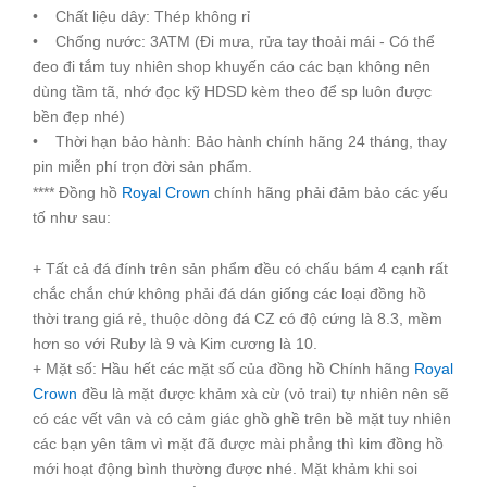
• Chất liệu dây: Thép không rỉ
• Chống nước: 3ATM (Đi mưa, rửa tay thoải mái - Có thể
đeo đi tắm tuy nhiên shop khuyến cáo các bạn không nên
dùng tầm tã, nhớ đọc kỹ HDSD kèm theo để sp luôn được
bền đẹp nhé)
• Thời hạn bảo hành: Bảo hành chính hãng 24 tháng, thay
pin miễn phí trọn đời sản phẩm.
**** Đồng hồ
Royal Crown
chính hãng phải đảm bảo các yếu
tố như sau:
+ Tất cả đá đính trên sản phẩm đều có chấu bám 4 cạnh rất
chắc chắn chứ không phải đá dán giống các loại đồng hồ
thời trang giá rẻ, thuộc dòng đá CZ có độ cứng là 8.3, mềm
hơn so với Ruby là 9 và Kim cương là 10.
+ Mặt số: Hầu hết các mặt số của đồng hồ Chính hãng
Royal
Crown
đều là mặt được khảm xà cừ (vỏ trai) tự nhiên nên sẽ
có các vết vân và có cảm giác ghồ ghề trên bề mặt tuy nhiên
các bạn yên tâm vì mặt đã được mài phẳng thì kim đồng hồ
mới hoạt động bình thường được nhé. Mặt khảm khi soi