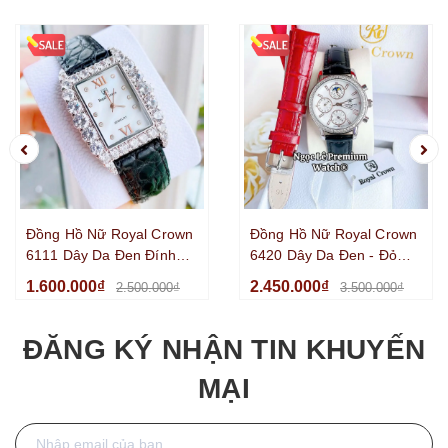
Đồng Hồ Nữ Royal Crown
Đồng Hồ Nữ Royal Crown
6111 Dây Da Đen Đính
6420 Dây Da Đen - Đỏ
Đá Size 34mm
Đính Đá Vỏ Silver Size
1.600.000₫
2.450.000₫
2.500.000₫
3.500.000₫
35mm
ĐĂNG KÝ NHẬN TIN KHUYẾN
MẠI