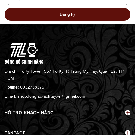
Đăng ký
Địa chỉ: ToKy Tower, 557 Tô Ký, P. Trung Mỹ Tây, Quận 12, TP
HCM
Hotline:
0932738375
Email:
shopdonghoxachtay.vn@gmail.com
HỖ TRỢ KHÁCH HÀNG
FANPAGE