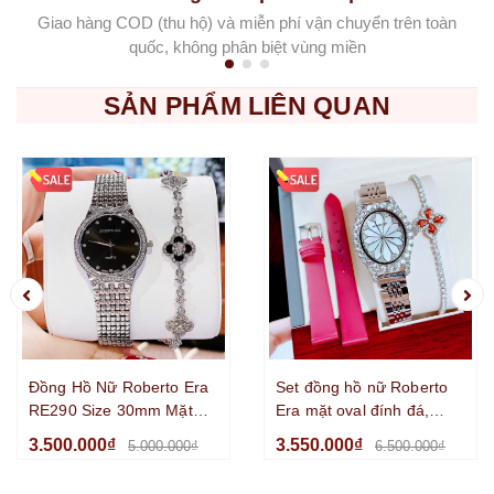
Giao hàng COD (thu hộ) và miễn phí vận chuyển trên toàn
quốc, không phân biệt vùng miền
SẢN PHẨM LIÊN QUAN
Đồng Hồ Nữ Roberto Era
Set đồng hồ nữ Roberto
RE290 Size 30mm Mặt
Era mặt oval đính đá,
Đen Đính Đá Máy Pin
khảm xà cừ lấp lánh, size
3.500.000₫
3.550.000₫
5.000.000₫
6.500.000₫
Thụy Dây Kim Loại Silver
33mm RE2200