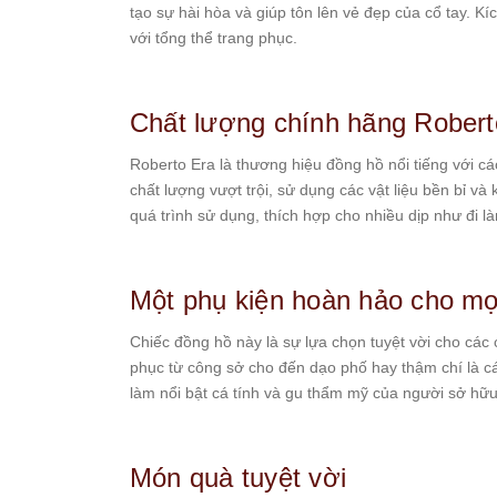
tạo sự hài hòa và giúp tôn lên vẻ đẹp của cổ tay. Kí
Starke
với tổng thể trang phục.
Sunrise
X-
Cer
Chất lượng chính hãng Robert
Đồng
Roberto Era là thương hiệu đồng hồ nổi tiếng với 
Hồ
chất lượng vượt trội, sử dụng các vật liệu bền bỉ v
Cặp
quá trình sử dụng, thích hợp cho nhiều dịp như đi là
Hanboro
Marc
Jacobs
Một phụ kiện hoàn hảo cho mọ
Michael
Chiếc đồng hồ này là sự lựa chọn tuyệt vời cho các
Kors
phục từ công sở cho đến dạo phố hay thậm chí là các 
Sunrise
làm nổi bật cá tính và gu thẩm mỹ của người sở hữu
Sản
Phẩm
Món quà tuyệt vời
Khác