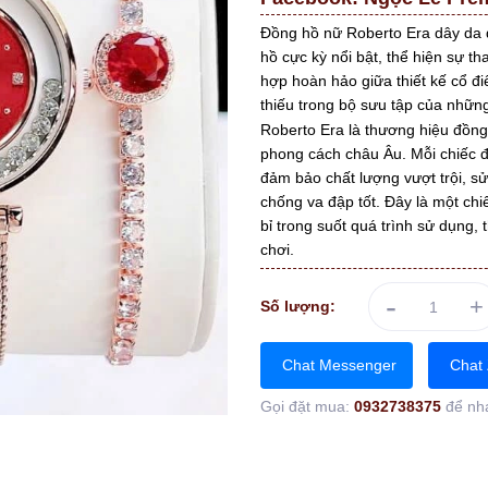
Đồng hồ nữ Roberto Era dây da 
hồ cực kỳ nổi bật, thể hiện sự th
hợp hoàn hảo giữa thiết kế cổ điể
thiếu trong bộ sưu tập của những 
Roberto Era là thương hiệu đồn
phong cách châu Âu. Mỗi chiếc đ
đảm bảo chất lượng vượt trội, sử
chống va đập tốt. Đây là một ch
bỉ trong suốt quá trình sử dụng, 
chơi.
-
+
Số lượng:
Chat Messenger
Chat 
Gọi đặt mua:
0932738375
để nh