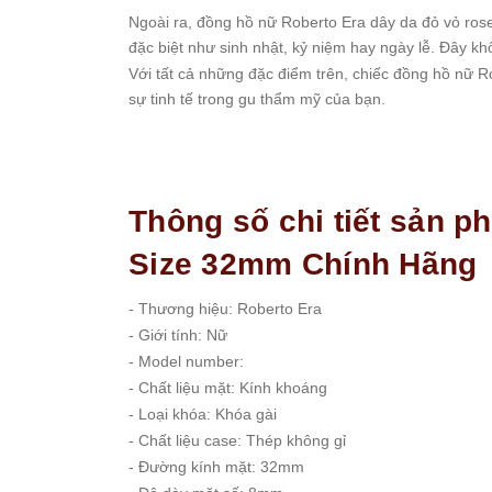
Ngoài ra, đồng hồ nữ Roberto Era dây da đỏ vỏ ros
Set
Đồng
đặc biệt như sinh nhật, kỷ niệm hay ngày lễ. Đây k
Hồ
Với tất cả những đặc điểm trên, chiếc đồng hồ nữ 
Và
sự tinh tế trong gu thẩm mỹ của bạn.
Vòng
Tay
Set
Đồng
Hồ
Thông số chi tiết sản 
Và
Dây
Size 32mm Chính Hãng
Dây
Đồng
- Thương hiệu: Roberto Era
Hồ
- Giới tính: Nữ
Dây
- Model number:
chuyền
- Chất liệu mặt: Kính khoáng
Vòng
- Loại khóa: Khóa gài
Tay
- Chất liệu case: Thép không gỉ
Nhẫn
- Đường kính mặt: 32mm