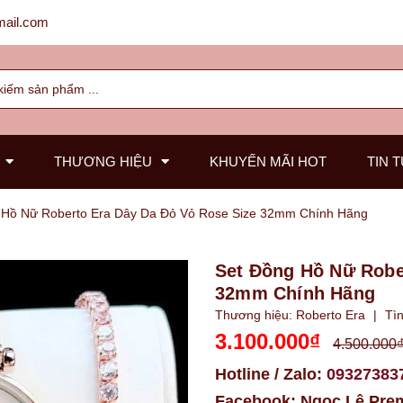
ail.com
THƯƠNG HIỆU
KHUYẾN MÃI HOT
TIN 
 Hồ Nữ Roberto Era Dây Da Đỏ Vỏ Rose Size 32mm Chính Hãng
Set Đồng Hồ Nữ Robe
32mm Chính Hãng
Thương hiệu:
Roberto Era
|
Tìn
3.100.000₫
4.500.000
Hotline / Zalo:
09327383
Facebook:
Ngọc Lê Pre