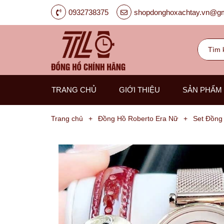
0932738375
shopdonghoxachtay.vn@gm
TRANG CHỦ
GIỚI THIỆU
SẢN PHẨM
Trang chủ
+
Đồng Hồ Roberto Era Nữ
+
Set Đồng
Đồng
Hồ
Nam
Carnival
G-
Kinze
Guess
Hanboro