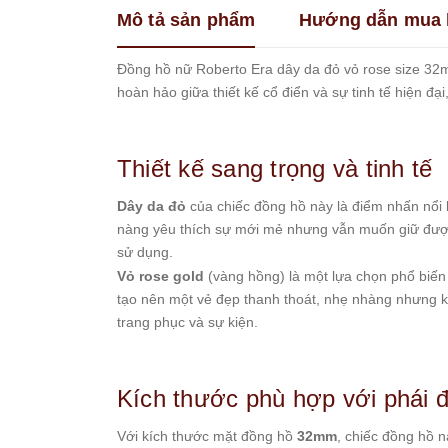
Mô tả sản phẩm
Hướng dẫn mua 
Franklin
Guess
Đồng hồ nữ Roberto Era dây da đỏ vỏ rose size 32mm
Hanboro
hoàn hảo giữa thiết kế cổ điển và sự tinh tế hiện đạ
Jimi
Jimi
Kemil
Thiết kế sang trọng và tinh tế
Madocy
Dây da đỏ
của chiếc đồng hồ này là điểm nhấn nổi b
Marc
nàng yêu thích sự mới mẻ nhưng vẫn muốn giữ được v
Jacobs
sử dụng.
Melissa
Vỏ rose gold
(vàng hồng) là một lựa chọn phổ biế
Michael
tạo nên một vẻ đẹp thanh thoát, nhẹ nhàng nhưng k
Kors
trang phục và sự kiện.
Rivero
Roberto
Era
Kích thước phù hợp với phái 
Royal
Crown
Với kích thước mặt đồng hồ
32mm
, chiếc đồng hồ 