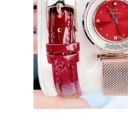
Madocy
Margaret
Michael
Kors
Rivero
Sunrise
X-
cer
Đồng
Hồ
Nữ
Amica
Carnival
Christian
Van
Sant
Coach