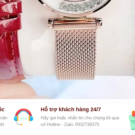
ốc
Hỗ trợ khách hàng 24/7
 vận
Hãy gọi hoặc nhắn tin cho chúng tôi qua
ệt
số Hotline - Zalo: 0932738375