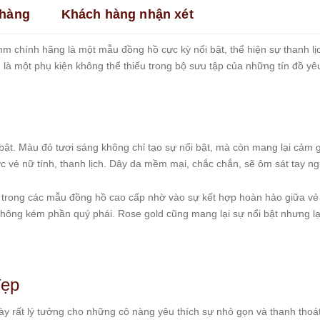
hàng
Khách hàng nhận xét
 chính hãng là một mẫu đồng hồ cực kỳ nổi bật, thể hiện sự thanh lịc
i, là một phụ kiện không thể thiếu trong bộ sưu tập của những tín đồ yêu
ật. Màu đỏ tươi sáng không chỉ tạo sự nổi bật, mà còn mang lại cảm gi
ẻ nữ tính, thanh lịch. Dây da mềm mại, chắc chắn, sẽ ôm sát tay ngườ
n trong các mẫu đồng hồ cao cấp nhờ vào sự kết hợp hoàn hảo giữa vẻ
hông kém phần quý phái. Rose gold cũng mang lại sự nổi bật nhưng lạ
đẹp
này rất lý tưởng cho những cô nàng yêu thích sự nhỏ gọn và thanh tho