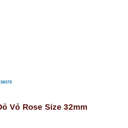
738375
 Đỏ Vỏ Rose Size 32mm