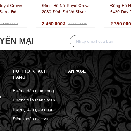
Royal Crown
Đồng Hồ Nữ Royal Crown
Đồng Hồ N
Đen - Đỏ
2030 Đính Đá Vỏ Silver
6420 Dây 
lver Size
Size 35mm Chính Hãng
Màu Silve
2.450.000₫
2.350.00
Chính Hãn
3.500.000₫
3.500.000₫
YẾN MẠI
HỖ TRỢ KHÁCH
FANPAGE
HÀNG
Hướng dẫn mua hàng
n
Hướng dẫn thanh toán
Hướng dẫn giao nhận
Điều khoản dịch vụ