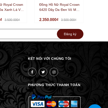
ữ Royal Crown
Đồng Hồ Nữ Royal Crown
Da Xanh Lá Vỏ
6420 Dây Da Đen Vỏ Màu
r Size 35mm
Silver Size 35mm Chính
0₫
2.350.000₫
g
Hãng
3.500.000₫
3.500.000₫
Đăng ký
KẾT NỐI VỚI CHÚNG TÔI
PHƯƠNG THỨC THANH TOÁN