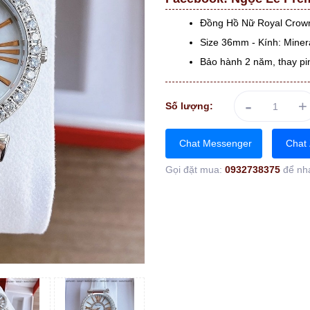
Đồng Hồ Nữ Royal Crow
Size 36mm - Kính: Minera
Bảo hành 2 năm, thay pi
-
+
Số lượng:
Chat Messenger
Chat 
Gọi đặt mua:
0932738375
để nh