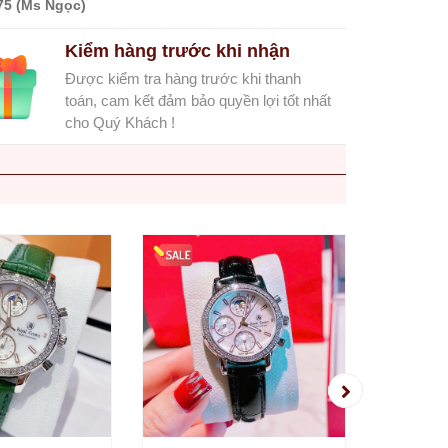
75 (Ms Ngọc)
Kiểm hàng trước khi nhận
Được kiểm tra hàng trước khi thanh
toán, cam kết đảm bảo quyền lợi tốt nhất
cho Quý Khách !
Đồng H
6420 D
Màu Sil
2.350.
Chính 