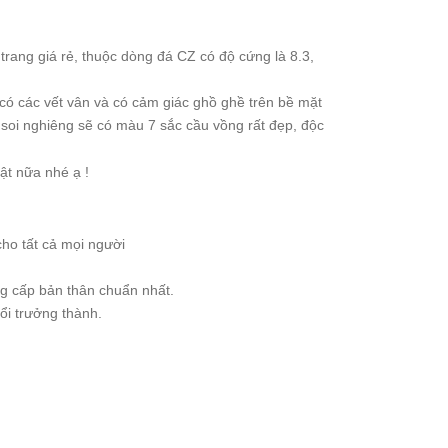
rang giá rẻ, thuộc dòng đá CZ có độ cứng là 8.3,
 có các vết vân và có cảm giác ghồ ghề trên bề mặt
soi nghiêng sẽ có màu 7 sắc cầu vồng rất đẹp, độc
ật nữa nhé ạ !
cho tất cả mọi người
ng cấp bản thân chuẩn nhất.
ổi trưởng thành.