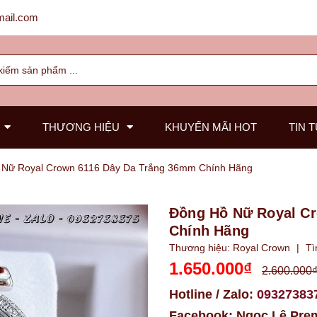
ail.com
THƯƠNG HIỆU
KHUYẾN MÃI HOT
TIN 
 Nữ Royal Crown 6116 Dây Da Trắng 36mm Chính Hãng
Đồng Hồ Nữ Royal C
Chính Hãng
Thương hiệu:
Royal Crown
|
Tì
1.650.000₫
2.600.000
Hotline / Zalo:
09327383
Facebook:
Ngọc Lê Pre