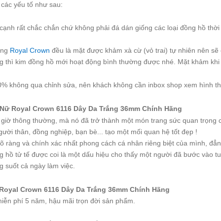
các yếu tố như sau:
ạnh rất chắc chắn chứ không phải đá dán giống các loại đồng hồ thời t
ãng
Royal Crown
đều là mặt được khảm xà cừ (vỏ trai) tự nhiên nên sẽ
g thì kim đồng hồ mới hoạt động bình thường được nhé. Mặt khảm khi 
% không qua chỉnh sửa, nên khách không cần inbox shop xem hình th
ữ Royal Crown 6116 Dây Da Trắng 36mm Chính Hãng
m giờ thông thường, mà nó đã trở thành một món trang sức quan trọng 
ười thân, đồng nghiệp, bạn bè... tạo một mối quan hệ tốt đẹp !
 rõ ràng và chính xác nhất phong cách cá nhân riêng biệt của mình, đẳ
 hồ tử tế được coi là một dấu hiệu cho thấy một người đã bước vào tu
g suốt cả ngày làm việc.
oyal Crown 6116 Dây Da Trắng 36mm Chính Hãng
iễn phí 5 năm, hậu mãi trọn đời sản phẩm.