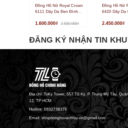
Đồng Hồ Nữ Royal Crown
Đồng Hồ Nữ 
6111 Dây Da Đen Đính
6420 Dây Da 
Đá Size 34mm
Đính Đá Vỏ Si
1.600.000₫
2.450.000₫
35mm
2.500.000₫
ĐĂNG KÝ NHẬN TIN KHU
Địa chỉ: ToKy Tower, 557 Tô Ký, P. Trung Mỹ Tây, Quậ
12, TP HCM
Hotline:
0932738375
Email:
shopdonghoxachtay.vn@gmail.com