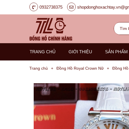
0932738375
shopdonghoxachtay.vn@gm
TRANG CHỦ
GIỚI THIỆU
SẢN PHẨM
Trang chủ
+
Đồng Hồ Royal Crown Nữ
+
Đồng Hồ
Đồng
Hồ
Nam
Carnival
G-
Kinze
Guess
Hanboro