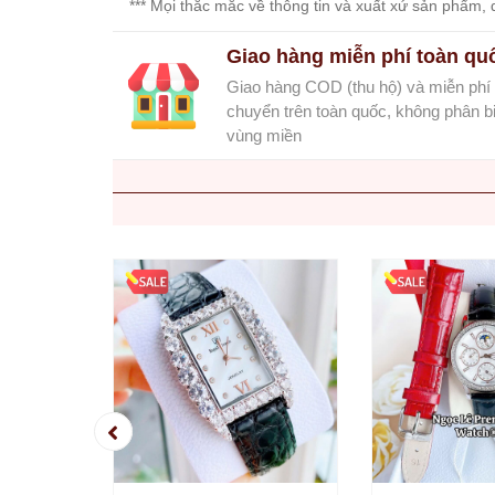
*** Mọi thắc mắc về thông tin và xuất xứ sản phẩm, q
Set
Đồng
Giao hàng miễn phí toàn qu
Hồ
Giao hàng COD (thu hộ) và miễn phí
Và
Vòng
chuyển trên toàn quốc, không phân bi
Tay
vùng miền
Set
Đồng
Hồ
Và
Dây
Dây
Đồng
Hồ
Dây
chuyền
Vòng
Tay
Nhẫn