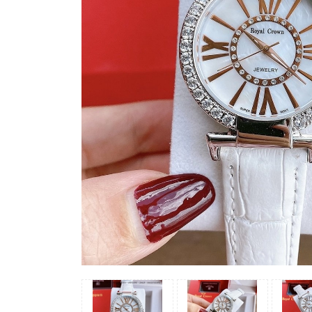
Madocy
Margaret
Michael
Kors
Rivero
Sunrise
X-
cer
Đồng
Hồ
Nữ
Amica
Carnival
Christian
Van
Sant
Coach