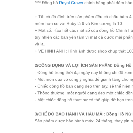
**** Đồng hồ
Royal Crown
chính hãng phải đảm bảo 
Starke
Sunrise
+ Tất cả đá đính trên sản phẩm đều có chấu bám 4 c
X-
mềm hơn so với Ruby là 9 và Kim cương là 10.
Cer
+ Mặt số: Hầu hết các mặt số của đồng hồ Chính h
tuy nhiên các bạn yên tâm vì mặt đã được mài phẳn
Đồng
và lạ.
Hồ
+ VỀ HÌNH ẢNH : Hình ảnh được shop chụp thật 100
Cặp
Hanboro
2/CÔNG DỤNG VÀ LỢI ÍCH SẢN PHẨM: Đồng Hồ N
- Đồng hồ trong thời đại ngày nay không chỉ để xe
Marc
Jacobs
- Một món quà vô cùng ý nghĩa để giành tặng cho ng
- Chiếc đồng hồ bạn đang đeo trên tay, sẽ thể hiện
Michael
Kors
- Thông thường, một người đang đeo một chiếc đồng
- Một chiếc đồng hồ thực sự có thể giúp đỡ bạn tron
Sunrise
3/CHẾ ĐỘ BẢO HÀNH VÀ HẬU MÃI: Đồng Hồ Nữ R
Sản
Sản phẩm được bảo hành máy: 24 tháng, thay pin m
Phẩm
Khác