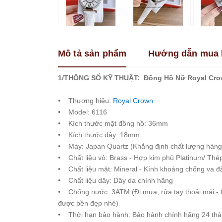
Franklin
Guess
Hanboro
Mô tả sản phẩm
Hướng dẫn mua 
Jimi
Jimi
Kemil
1/THÔNG SỐ KỸ THUẬT: Đồng Hồ Nữ Royal Cro
Madocy
• Thương hiệu:
Royal Crown
Marc
• Model: 6116
Jacobs
• Kích thước mặt đồng hồ: 36mm
Melissa
• Kích thước dây: 18mm
Michael
• Máy: Japan Quartz (Khẳng định chất lượng hàng
Kors
• Chất liệu vỏ: Brass - Hợp kim phủ Platinum/ Thé
Rivero
• Chất liệu mặt: Mineral - Kính khoáng chống va đ
• Chất liệu dây: Dây da chính hãng
Roberto
Era
• Chống nước: 3ATM (Đi mưa, rửa tay thoải mái - 
được bền đẹp nhé)
Royal
Crown
• Thời hạn bảo hành: Bảo hành chính hãng 24 tháng