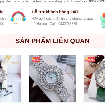
uý khách có thể liên hệ trực tiếp với shop qua Hotline/ Zalo
09327383
ốc
Hỗ trợ khách hàng 24/7
 vận
Hãy gọi hoặc nhắn tin cho chúng tôi qua
ệt
số Hotline - Zalo: 0932738375
SẢN PHẨM LIÊN QUAN