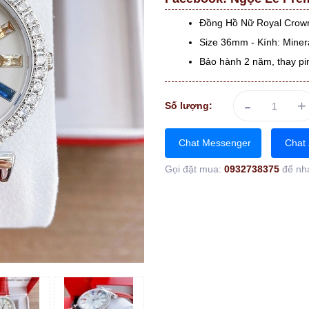
Đồng Hồ Nữ Royal Crow
Size 36mm - Kính: Minera
Bảo hành 2 năm, thay pi
-
+
Số lượng:
Chat Messenger
Chat 
Gọi đặt mua:
0932738375
để nh