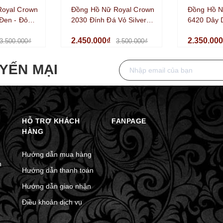
Royal Crown
Đồng Hồ Nữ Royal Crown
Đồng Hồ N
Đen - Đỏ
2030 Đính Đá Vỏ Silver
6420 Dây 
lver Size
Size 35mm Chính Hãng
Màu Silve
2.450.000₫
2.350.00
Chính Hãn
3.500.000₫
3.500.000₫
YẾN MẠI
HỖ TRỢ KHÁCH
FANPAGE
HÀNG
Hướng dẫn mua hàng
n
Hướng dẫn thanh toán
Hướng dẫn giao nhận
Điều khoản dịch vụ