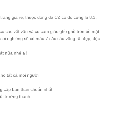
rang giá rẻ, thuộc dòng đá CZ có độ cứng là 8.3,
 có các vết vân và có cảm giác ghồ ghề trên bề mặt
soi nghiêng sẽ có màu 7 sắc cầu vồng rất đẹp, độc
ật nữa nhé ạ !
cho tất cả mọi người
ng cấp bản thân chuẩn nhất.
ổi trưởng thành.