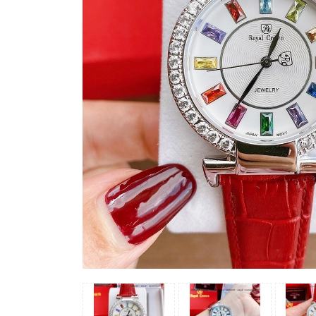
Madocy
Margaret
Michael
Kors
Rivero
Sunrise
X-
cer
Đồng
Hồ
Nữ
Amica
Carnival
Christian
Van
Sant
Coach