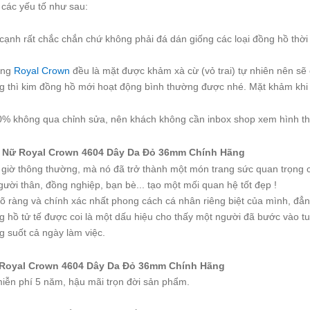
các yếu tố như sau:
ạnh rất chắc chắn chứ không phải đá dán giống các loại đồng hồ thời t
ãng
Royal Crown
đều là mặt được khảm xà cừ (vỏ trai) tự nhiên nên sẽ
g thì kim đồng hồ mới hoạt động bình thường được nhé. Mặt khảm khi 
% không qua chỉnh sửa, nên khách không cần inbox shop xem hình th
Nữ Royal Crown 4604 Dây Da Đỏ 36mm Chính Hãng
m giờ thông thường, mà nó đã trở thành một món trang sức quan trọng 
ười thân, đồng nghiệp, bạn bè... tạo một mối quan hệ tốt đẹp !
 rõ ràng và chính xác nhất phong cách cá nhân riêng biệt của mình, đẳ
 hồ tử tế được coi là một dấu hiệu cho thấy một người đã bước vào tu
g suốt cả ngày làm việc.
Royal Crown 4604 Dây Da Đỏ 36mm Chính Hãng
iễn phí 5 năm, hậu mãi trọn đời sản phẩm.