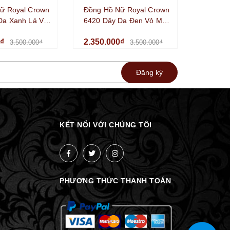
ữ Royal Crown
Đồng Hồ Nữ Royal Crown
Da Xanh Lá Vỏ
6420 Dây Da Đen Vỏ Màu
r Size 35mm
Silver Size 35mm Chính
0₫
2.350.000₫
g
Hãng
3.500.000₫
3.500.000₫
Đăng ký
KẾT NỐI VỚI CHÚNG TÔI
PHƯƠNG THỨC THANH TOÁN