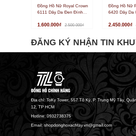
Đồng Hồ Nữ Royal Crown
Đồng Hồ Nữ 
6111 Dây Da Đen Đính
6420 Dây Da 
Đá Size 34mm
Đính Đá Vỏ Si
1.600.000₫
2.450.000₫
35mm
2.500.000₫
ĐĂNG KÝ NHẬN TIN KHU
Địa chỉ: ToKy Tower, 557 Tô Ký, P. Trung Mỹ Tây, Quậ
12, TP HCM
Hotline:
0932738375
Email:
shopdonghoxachtay.vn@gmail.com