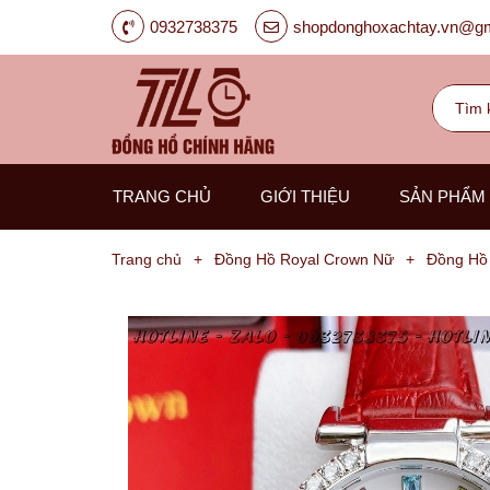
0932738375
shopdonghoxachtay.vn@gm
TRANG CHỦ
GIỚI THIỆU
SẢN PHẨM
Trang chủ
+
Đồng Hồ Royal Crown Nữ
+
Đồng Hồ
Đồng
Hồ
Nam
Carnival
G-
Kinze
Guess
Hanboro