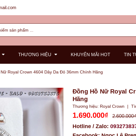
ail.com
THƯƠNG HIỆU
KHUYẾN MÃI HOT
TIN 
 Nữ Royal Crown 4604 Dây Da Đỏ 36mm Chính Hãng
Đồng Hồ Nữ Royal C
Hãng
Thương hiệu:
Royal Crown
|
Tì
1.690.000₫
2.600.000
Hotline / Zalo:
09327383
Facebook:
Ngọc Lê Pre