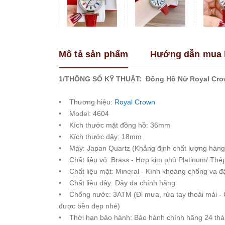
Franklin
Guess
Hanboro
Mô tả sản phẩm
Hướng dẫn mua 
Jimi
Jimi
Kemil
1/THÔNG SỐ KỸ THUẬT: Đồng Hồ Nữ Royal Cro
Madocy
• Thương hiệu:
Royal Crown
Marc
• Model: 4604
Jacobs
• Kích thước mặt đồng hồ: 36mm
Melissa
• Kích thước dây: 18mm
Michael
• Máy: Japan Quartz (Khẳng định chất lượng hàng
Kors
• Chất liệu vỏ: Brass - Hợp kim phủ Platinum/ Thé
Rivero
• Chất liệu mặt: Mineral - Kính khoáng chống va đ
• Chất liệu dây: Dây da chính hãng
Roberto
Era
• Chống nước: 3ATM (Đi mưa, rửa tay thoải mái - 
được bền đẹp nhé)
Royal
Crown
• Thời hạn bảo hành: Bảo hành chính hãng 24 tháng