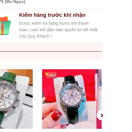
75 (Ms Ngọc)
Kiểm hàng trước khi nhận
Được kiểm tra hàng trước khi thanh
toán, cam kết đảm bảo quyền lợi tốt nhất
cho Quý Khách !
Đồng H
6420 D
Màu Sil
2.350.
Chính 