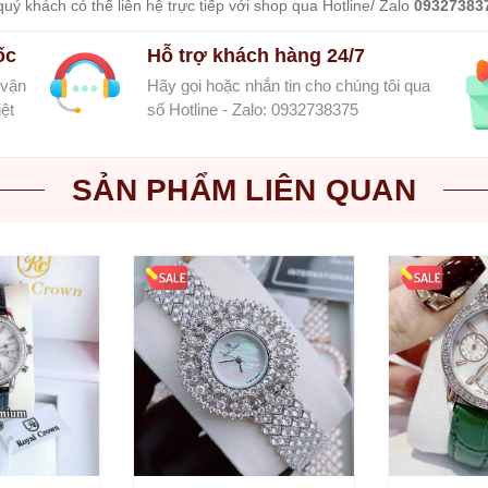
uý khách có thể liên hệ trực tiếp với shop qua Hotline/ Zalo
09327383
ốc
Hỗ trợ khách hàng 24/7
 vận
Hãy gọi hoặc nhắn tin cho chúng tôi qua
ệt
số Hotline - Zalo: 0932738375
SẢN PHẨM LIÊN QUAN