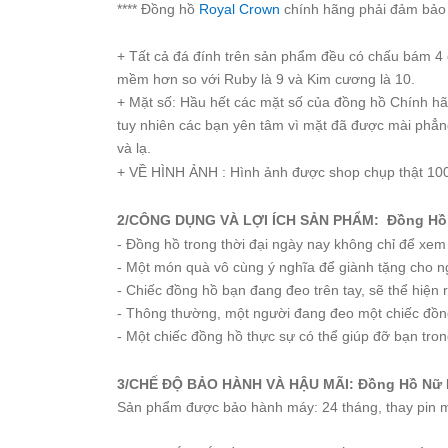
**** Đồng hồ
Royal Crown
chính hãng phải đảm bảo 
Starke
Sunrise
+ Tất cả đá đính trên sản phẩm đều có chấu bám 4 c
X-
mềm hơn so với Ruby là 9 và Kim cương là 10.
Cer
+ Mặt số: Hầu hết các mặt số của đồng hồ Chính h
tuy nhiên các bạn yên tâm vì mặt đã được mài phẳn
Đồng
và lạ.
Hồ
+ VỀ HÌNH ẢNH : Hình ảnh được shop chụp thật 100
Cặp
Hanboro
2/CÔNG DỤNG VÀ LỢI ÍCH SẢN PHẨM: Đồng Hồ 
- Đồng hồ trong thời đại ngày nay không chỉ để xe
Marc
Jacobs
- Một món quà vô cùng ý nghĩa để giành tặng cho ng
- Chiếc đồng hồ bạn đang đeo trên tay, sẽ thể hiện
Michael
Kors
- Thông thường, một người đang đeo một chiếc đồng
- Một chiếc đồng hồ thực sự có thể giúp đỡ bạn tron
Sunrise
3/CHẾ ĐỘ BẢO HÀNH VÀ HẬU MÃI: Đồng Hồ Nữ 
Sản
Sản phẩm được bảo hành máy: 24 tháng, thay pin m
Phẩm
Khác