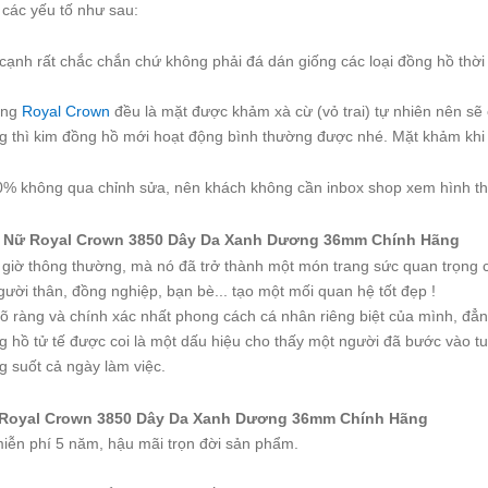
các yếu tố như sau:
ạnh rất chắc chắn chứ không phải đá dán giống các loại đồng hồ thời t
ãng
Royal Crown
đều là mặt được khảm xà cừ (vỏ trai) tự nhiên nên sẽ
g thì kim đồng hồ mới hoạt động bình thường được nhé. Mặt khảm khi 
% không qua chỉnh sửa, nên khách không cần inbox shop xem hình th
Nữ Royal Crown 3850 Dây Da Xanh Dương 36mm Chính Hãng
m giờ thông thường, mà nó đã trở thành một món trang sức quan trọng 
ười thân, đồng nghiệp, bạn bè... tạo một mối quan hệ tốt đẹp !
 rõ ràng và chính xác nhất phong cách cá nhân riêng biệt của mình, đẳ
 hồ tử tế được coi là một dấu hiệu cho thấy một người đã bước vào tu
g suốt cả ngày làm việc.
Royal Crown 3850 Dây Da Xanh Dương 36mm Chính Hãng
iễn phí 5 năm, hậu mãi trọn đời sản phẩm.