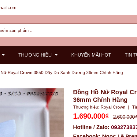
ail.com
THƯƠNG HIỆU
KHUYẾN MÃI HOT
TIN 
 Nữ Royal Crown 3850 Dây Da Xanh Dương 36mm Chính Hãng
Đồng Hồ Nữ Royal C
36mm Chính Hãng
Thương hiệu:
Royal Crown
|
Tì
1.690.000₫
2.600.000
Hotline / Zalo:
09327383
Facebook:
Ngọc Lê Pre