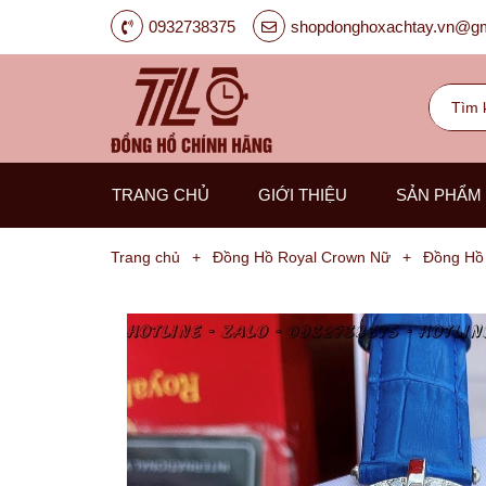
0932738375
shopdonghoxachtay.vn@gm
TRANG CHỦ
GIỚI THIỆU
SẢN PHẨM
Trang chủ
+
Đồng Hồ Royal Crown Nữ
+
Đồng Hồ
Đồng
Hồ
Nam
Carnival
G-
Kinze
Guess
Hanboro