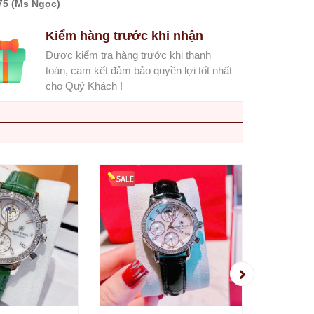
75 (Ms Ngọc)
Kiểm hàng trước khi nhận
Được kiểm tra hàng trước khi thanh
toán, cam kết đảm bảo quyền lợi tốt nhất
cho Quý Khách !
Đồng H
6420 D
Màu Sil
2.350.
Chính 