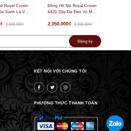
ữ Royal Crown
Đồng Hồ Nữ Royal Crown
Da Xanh Lá Vỏ
6420 Dây Da Đen Vỏ Màu
r Size 35mm
Silver Size 35mm Chính
0₫
2.350.000₫
g
Hãng
3.500.000₫
3.500.000₫
Đăng ký
KẾT NỐI VỚI CHÚNG TÔI
PHƯƠNG THỨC THANH TOÁN