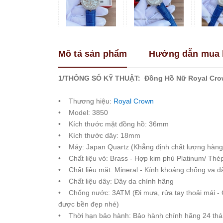
Franklin
Guess
Hanboro
Mô tả sản phẩm
Hướng dẫn mua 
Jimi
Jimi
Kemil
1/THÔNG SỐ KỸ THUẬT: Đồng Hồ Nữ Royal Cro
Madocy
• Thương hiệu:
Royal Crown
Marc
• Model: 3850
Jacobs
• Kích thước mặt đồng hồ: 36mm
Melissa
• Kích thước dây: 18mm
Michael
• Máy: Japan Quartz (Khẳng định chất lượng hàng
Kors
• Chất liệu vỏ: Brass - Hợp kim phủ Platinum/ Thé
Rivero
• Chất liệu mặt: Mineral - Kính khoáng chống va đ
• Chất liệu dây: Dây da chính hãng
Roberto
Era
• Chống nước: 3ATM (Đi mưa, rửa tay thoải mái - 
được bền đẹp nhé)
Royal
Crown
• Thời hạn bảo hành: Bảo hành chính hãng 24 tháng