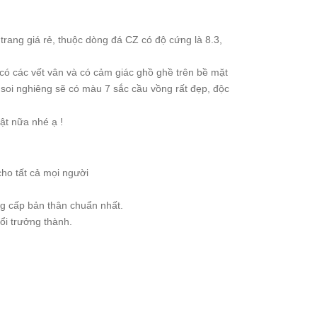
rang giá rẻ, thuộc dòng đá CZ có độ cứng là 8.3,
 có các vết vân và có cảm giác ghồ ghề trên bề mặt
soi nghiêng sẽ có màu 7 sắc cầu vồng rất đẹp, độc
ật nữa nhé ạ !
cho tất cả mọi người
ng cấp bản thân chuẩn nhất.
ổi trưởng thành.