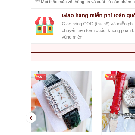
*** Mọi thắc mắc về thông tin và xuất xứ sản phẩm, q
Set
Đồng
Giao hàng miễn phí toàn qu
Hồ
Giao hàng COD (thu hộ) và miễn phí
Và
Vòng
chuyển trên toàn quốc, không phân bi
Tay
vùng miền
Set
Đồng
Hồ
Và
Dây
Dây
Đồng
Hồ
Dây
chuyền
Vòng
Tay
Nhẫn