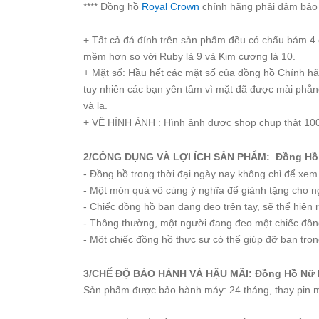
**** Đồng hồ
Royal Crown
chính hãng phải đảm bảo 
Starke
Sunrise
+ Tất cả đá đính trên sản phẩm đều có chấu bám 4 c
X-
mềm hơn so với Ruby là 9 và Kim cương là 10.
Cer
+ Mặt số: Hầu hết các mặt số của đồng hồ Chính h
tuy nhiên các bạn yên tâm vì mặt đã được mài phẳn
Đồng
và lạ.
Hồ
+ VỀ HÌNH ẢNH : Hình ảnh được shop chụp thật 100
Cặp
Hanboro
2/CÔNG DỤNG VÀ LỢI ÍCH SẢN PHẨM: Đồng Hồ 
- Đồng hồ trong thời đại ngày nay không chỉ để xe
Marc
Jacobs
- Một món quà vô cùng ý nghĩa để giành tặng cho ng
- Chiếc đồng hồ bạn đang đeo trên tay, sẽ thể hiện
Michael
Kors
- Thông thường, một người đang đeo một chiếc đồng
- Một chiếc đồng hồ thực sự có thể giúp đỡ bạn tron
Sunrise
3/CHẾ ĐỘ BẢO HÀNH VÀ HẬU MÃI: Đồng Hồ Nữ 
Sản
Sản phẩm được bảo hành máy: 24 tháng, thay pin m
Phẩm
Khác