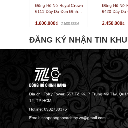
Đồng Hồ Nữ Royal Crown
Đồng Hồ Nữ 
6111 Dây Da Đen Đính
6420 Dây Da 
Đá Size 34mm
Đính Đá Vỏ Si
1.600.000₫
2.450.000₫
35mm
2.500.000₫
ĐĂNG KÝ NHẬN TIN KHU
Địa chỉ: ToKy Tower, 557 Tô Ký, P. Trung Mỹ Tây, Quậ
12, TP HCM
Hotline:
0932738375
Email:
shopdonghoxachtay.vn@gmail.com