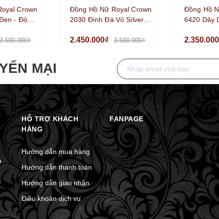
Royal Crown
Đồng Hồ Nữ Royal Crown
Đồng Hồ N
Đen - Đỏ
2030 Đính Đá Vỏ Silver
6420 Dây 
lver Size
Size 35mm Chính Hãng
Màu Silve
2.450.000₫
2.350.00
Chính Hãn
3.500.000₫
3.500.000₫
YẾN MẠI
HỖ TRỢ KHÁCH
FANPAGE
HÀNG
Hướng dẫn mua hàng
n
Hướng dẫn thanh toán
Hướng dẫn giao nhận
Điều khoản dịch vụ