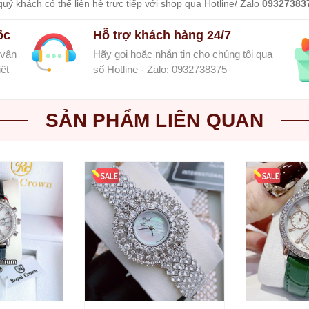
uý khách có thể liên hệ trực tiếp với shop qua Hotline/ Zalo
09327383
ốc
Hỗ trợ khách hàng 24/7
 vận
Hãy gọi hoặc nhắn tin cho chúng tôi qua
ệt
số Hotline - Zalo: 0932738375
SẢN PHẨM LIÊN QUAN