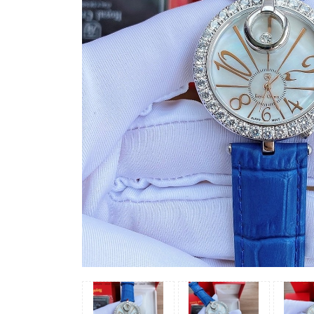
Madocy
Margaret
Michael
Kors
Rivero
Sunrise
X-
cer
Đồng
Hồ
Nữ
Amica
Carnival
Christian
Van
Sant
Coach