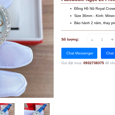
Đồng Hồ Nữ Royal Crow
Size 36mm - Kính: Minera
Bảo hành 2 năm, thay pi
-
+
Số lượng:
Chat Messenger
Chat 
Gọi đặt mua:
0932738375
để nh