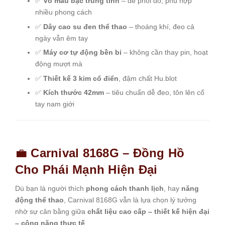
✅
Vỏ màu bạc trung tính
– dễ phối đồ, phù hợp
nhiều phong cách
✅
Dây cao su đen thể thao
– thoáng khí, đeo cả
ngày vẫn êm tay
✅
Máy cơ tự động bền bỉ
– không cần thay pin, hoạt
động mượt mà
✅
Thiết kế 3 kim cổ điển
, đậm chất Hu.blot
✅
Kích thước 42mm
– tiêu chuẩn dễ đeo, tôn lên cổ
tay nam giới
💼
Carnival 8168G – Đồng Hồ
Cho Phái Mạnh Hiện Đại
Dù bạn là người thích
phong cách thanh lịch
, hay
năng
động thể thao
, Carnival 8168G vẫn là lựa chọn lý tưởng
nhờ sự cân bằng giữa
chất liệu cao cấp – thiết kế hiện đại
– công năng thực tế
.