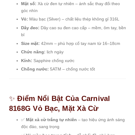
Mặt số:
Xà cừ đen tự nhiên – ánh sắc thay đổi theo
góc nhìn
Vỏ:
Màu bạc (Silver) – chất liệu thép không gỉ 316L
Dây đeo:
Dây cao su đen cao cấp – mềm, ôm tay, bền
bỉ
Size mặt:
42mm – phù hợp cổ tay nam từ 16–18cm
Chức năng:
lịch ngày
Kính:
Sapphire chống xước
Chống nước:
5ATM – chống nước tốt
✨
Điểm Nổi Bật Của Carnival
8168G Vỏ Bạc, Mặt Xà Cừ
✅
Mặt xà cừ trắng tự nhiên
– tạo hiệu ứng ánh sáng
độc đáo, sang trọng