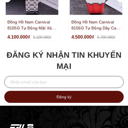
Đồng Hồ Nam Carnival
Đồng Hồ Nam Carnival
8105G Tự Động Mặt Xám
8156G Tự Động Dây Cao
Vỏ Silver Size 40mm
Su Đỏ Vỏ Silver Size
4.100.000₫
4.500.000₫
5.100.000₫
5.700.000₫
42mm
ĐĂNG KÝ NHẬN TIN KHUYẾN
MẠI
Đăng ký