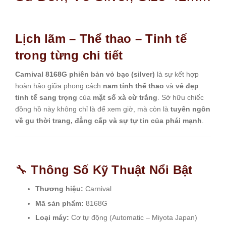
Lịch lãm – Thể thao – Tinh tế
trong từng chi tiết
Carnival 8168G phiên bản vỏ bạc (silver)
là sự kết hợp
hoàn hảo giữa phong cách
nam tính thể thao
và
vẻ đẹp
tinh tế sang trọng
của
mặt số xà cừ trắng
. Sở hữu chiếc
đồng hồ này không chỉ là để xem giờ, mà còn là
tuyên ngôn
về gu thời trang, đẳng cấp và sự tự tin của phái mạnh
.
🔧
Thông Số Kỹ Thuật Nổi Bật
Thương hiệu:
Carnival
Mã sản phẩm:
8168G
Loại máy:
Cơ tự động (Automatic – Miyota Japan)