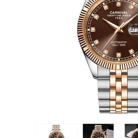
Madocy
Margaret
Michael
Kors
Rivero
Sunrise
X-
cer
Đồng
Hồ
Nữ
Amica
Carnival
Christian
Van
Sant
Coach