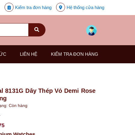
Kiểm tra đơn hàng
Hệ thống cửa hàng
TỨC
LIÊN HỆ
KIỂM TRA ĐƠN HÀNG
l 8131G Dây Thép Vỏ Demi Rose
ng
rạng:
Còn hàng
₫
75
mium Watches