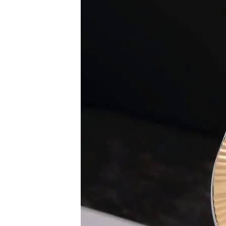
Set
Đồng
Hồ
Và
Vòng
Tay
Set
Đồng
Hồ
Và
Dây
Dây
Đồng
Hồ
Dây
chuyền
Vòng
Tay
Nhẫn