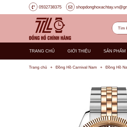
0932738375
shopdonghoxachtay.vn@gm
TRANG CHỦ
GIỚI THIỆU
SẢN PHẨM
Trang chủ
+
Đồng Hồ Carnival Nam
+
Đồng Hồ Na
Đồng
Hồ
Nam
Carnival
G-
Kinze
Guess
Hanboro