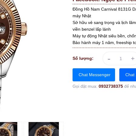
Đồng Hồ Nam Carnival 8131G D
máy Nhật
Sở hữu vẻ sang trọng và lịch lãm
viền benzel lấp lánh
Máy tự động Nhật siêu bền, chốn
Bảo hành máy 1 năm, freeship t
-
+
Số lượng:
Chat Messenger
Chat 
Gọi đặt mua:
0932738375
để nh