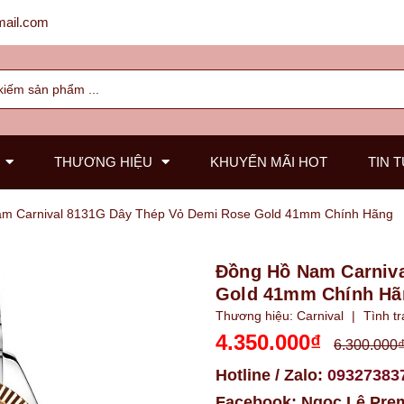
ail.com
THƯƠNG HIỆU
KHUYẾN MÃI HOT
TIN 
m Carnival 8131G Dây Thép Vỏ Demi Rose Gold 41mm Chính Hãng
Đồng Hồ Nam Carniva
Gold 41mm Chính Hã
Thương hiệu:
Carnival
|
Tình t
4.350.000₫
6.300.000
Hotline / Zalo:
09327383
Facebook:
Ngọc Lê Pre