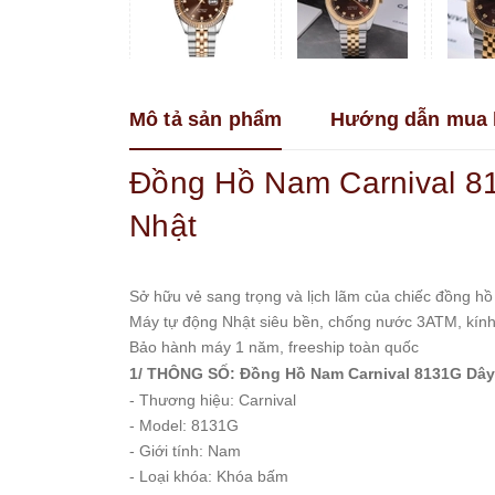
Franklin
Guess
Hanboro
Mô tả sản phẩm
Hướng dẫn mua 
Jimi
Jimi
Kemil
Đồng Hồ Nam Carnival 
Madocy
Nhật
Marc
Jacobs
Melissa
Sở hữu vẻ sang trọng và lịch lãm của chiếc đồng hồ 
Michael
Máy tự động Nhật siêu bền, chống nước 3ATM, kính 
Kors
Bảo hành máy 1 năm, freeship toàn quốc
Rivero
1/ THÔNG SỐ: Đồng Hồ Nam Carnival 8131G Dâ
- Thương hiệu: Carnival
Roberto
Era
- Model: 8131G
- Giới tính: Nam
Royal
- Loại khóa: Khóa bấm
Crown